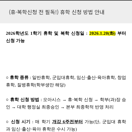
(휴·복학신청 전 필독!) 휴학 신청 방법 안내
2026학년도 1학기 휴학 및 복학 신청일 :
2026.1.20(화)
부터
신청 가능
○ 휴학 종류
: 일반휴학, 군입대휴학, 임신
·출산
·육아휴학, 창업
휴학, 질병휴학(학부생만 해당)
○ 휴학 신청 방법
: 오아시스 → 휴
·복학 신청
→ 학부(과)장 승
인
→ 대학 행정실 최종승인
→ 본부 최종학적
반영 처리
○ 신청 시기
: 매 학기
개강 6주전부터
가능(단, 군입대 휴학
과
임신·출산
·육아 휴학은 수시 가능)