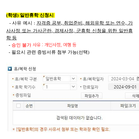
(학생) 일반휴학 신청시
- 사유 예시 :
자
격
증
공
부
,
취
업
준
비
,
해외유학 또는 연수, 가
사사정 또는 가사곤란, 경제사정,
군휴학 신청을 위한 일반휴
학 등
사유 : 개인사정, 여행 등
-
승인 불가
- 필요시 관련 증빙서류 첨부 가능(선택)