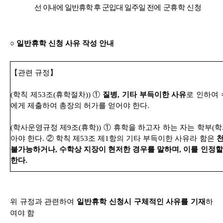
선 이내에
일반휴학 후 군입대 일주일
전에
군휴학 신청
○ 일반휴학 신청 사유 작성 안내
【관련 규정】
(학칙 제53조(휴학절차)) ①
질병, 기타 부득이한 사유
로 인하여 
에게 제출하여 총장의 허가를 얻어야 한다.
(학사운영규정 제9조(휴학)) ① 휴학을 하고자 하는 자는 학부(학
아야 한다. ② 학칙 제53조 제1항의 기타 부득이
한 사유라 함은
천
불가능하
거나, 수학상 지장이 현저한 경우를 말하며, 이를
인정할
한다.
위 규정과 관련하여
일반휴학 신청시 구체적인 사유를 기재
하
여야 함