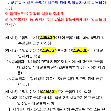
→ 군휴학 신청은 군입대 일주일 전에 입영통지서를 첨부하여
신청
※ 입대날짜를 정확히 입력해주세요
암호를 반드시 해제
※
입영통지서 등 증빙서류에
해서 업로드해
주세요
2026.3.27)
(
예시
1)
수업일수
1/4
선(
이내에 군입대 하는 학생
:
군입대
일
주일 전에 군휴학 신청
2026.3.27)
2026.5.21)
(
예시
2)
수업일수
1/4
선
(
후
~ 3/4
선
(
이내에 군
입대 하는 학생
일반휴학
후
가
.
등록금과
수강신청을 완료하지 않은 자
: 1/4
선 이내에
군입
대 일주일
전에 군휴학 신청
(
일반휴학학기 수는 인정되지 않
음
)
나
.
등록금과
수강신청을 완료한 자
:
군 입대 일주일 전에 군휴
학 신청
(
예시
3)
수업일수
3/4
선
(2026.5.21)
후에 군입대 하는 학생
가
.
학기를 마치고 군입대 하려는 학생
:
기말시험까지 본 후 군입대
일주일 전에
군휴학 신청
나
.
학기를 마치지 않고 군입대 하려는 학생
:
수업일수
1/4
선 또는
3/4